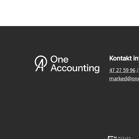
Kontakt in
47 27 59 96
/
marked@one