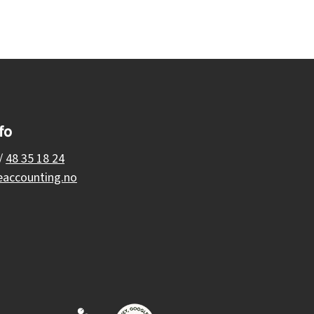
fo
/
48 35 18 24
accounting.no